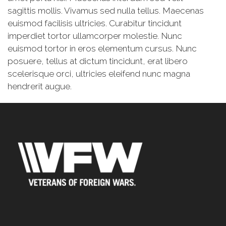
sagittis mollis. Vivamus sed nulla tellus. Maecenas
euismod facilisis ultricies. Curabitur tincidunt
imperdiet tortor ullamcorper molestie. Nunc
euismod tortor in eros elementum cursus. Nunc
posuere, tellus at dictum tincidunt, erat libero
scelerisque orci, ultricies eleifend nunc magna
hendrerit augue.